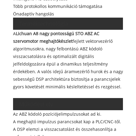
Több protokollos kommunikáció támogatása
Önadaptív hangolás
Terméktechnológia
A
Lichuan A8 nagy pontosságú STO ABZ AC
szervomotor meghajtókészlet
fejlett vektorvezérlő
algoritmusokra, nagy felbontású ABZ kódoló
visszacsatolásra és optimalizált digitális
jelfeldolgozásra épül a dinamikus teljesítmény
érdekében. A valós idejű áramvezérlő hurok és a nagy
sebességű DSP architektúra biztosítja a parancsjelek
gyors követését minimális késleltetéssel és rezgéssel.
Működési elv
Az ABZ kódoló pozíciójelimpulzusokat ad ki.
A meghajtó impulzus parancsokat kap a PLC/CNC-től.
A DSP elemzi a visszacsatolást és összehasonlítja a