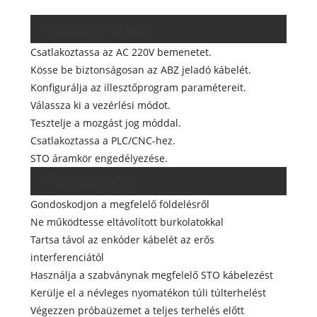
Kezelési útmutató
Csatlakoztassa az AC 220V bemenetet.
Kösse be biztonságosan az ABZ jeladó kábelét.
Konfigurálja az illesztőprogram paramétereit.
Válassza ki a vezérlési módot.
Tesztelje a mozgást jog móddal.
Csatlakoztassa a PLC/CNC-hez.
STO áramkör engedélyezése.
Óvintézkedések
Gondoskodjon a megfelelő földelésről
Ne működtesse eltávolított burkolatokkal
Tartsa távol az enkóder kábelét az erős
interferenciától
Használja a szabványnak megfelelő STO kábelezést
Kerülje el a névleges nyomatékon túli túlterhelést
Végezzen próbaüzemet a teljes terhelés előtt