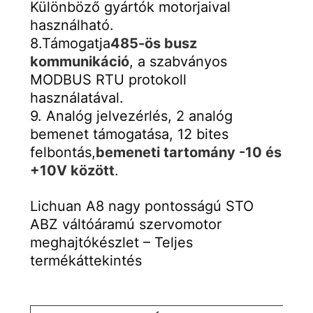
Különböző gyártók motorjaival 
használható.
8.Támogatja
485-ös busz 
kommunikáció
, a szabványos 
MODBUS RTU protokoll 
használatával.
9. Analóg jelvezérlés, 2 analóg 
bemenet támogatása, 12 bites 
felbontás,
bemeneti tartomány -10 és 
+10V között
.
Lichuan A8 nagy pontosságú STO 
ABZ váltóáramú szervomotor 
meghajtókészlet – Teljes 
termékáttekintés