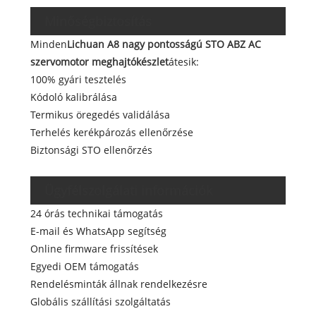
Minőségbiztosítás
Minden
Lichuan A8 nagy pontosságú STO ABZ AC
szervomotor meghajtókészlet
átesik:
100% gyári tesztelés
Kódoló kalibrálása
Termikus öregedés validálása
Terhelés kerékpározás ellenőrzése
Biztonsági STO ellenőrzés
Ügyfélszolgálati információk
24 órás technikai támogatás
E-mail és WhatsApp segítség
Online firmware frissítések
Egyedi OEM támogatás
Rendelésminták állnak rendelkezésre
Globális szállítási szolgáltatás