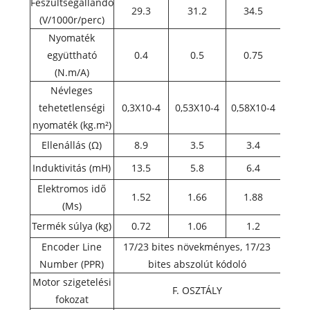
Feszültségállandó
29.3
31.2
34.5
(V/1000r/perc)
Nyomaték
együttható
0.4
0.5
0.75
(N.m/A)
Névleges
tehetetlenségi
0,3X10-4
0,53X10-4
0,58X10-4
nyomaték (kg.m²)
Ellenállás (Ω)
8.9
3.5
3.4
Induktivitás (mH)
13.5
5.8
6.4
Elektromos idő
1.52
1.66
1.88
(Ms)
Termék súlya (kg)
0.72
1.06
1.2
Encoder Line
17/23 bites növekményes, 17/23
Number (PPR)
bites abszolút kódoló
Motor szigetelési
F. OSZTÁLY
fokozat