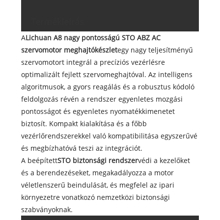
Termékleírás
A
Lichuan A8 nagy pontosságú STO ABZ AC
szervomotor meghajtókészlet
egy nagy teljesítményű
szervomotort integrál a precíziós vezérlésre
optimalizált fejlett szervomeghajtóval. Az intelligens
algoritmusok, a gyors reagálás és a robusztus kódoló
feldolgozás révén a rendszer egyenletes mozgási
pontosságot és egyenletes nyomatékkimenetet
biztosít. Kompakt kialakítása és a főbb
vezérlőrendszerekkel való kompatibilitása egyszerűvé
és megbízhatóvá teszi az integrációt.
A beépített
STO biztonsági rendszer
védi a kezelőket
és a berendezéseket, megakadályozza a motor
véletlenszerű beindulását, és megfelel az ipari
környezetre vonatkozó nemzetközi biztonsági
szabványoknak.