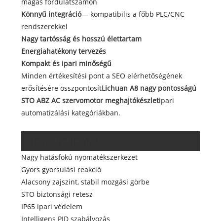
magas fordulatszámon
Könnyű integráció
— kompatibilis a főbb PLC/CNC
rendszerekkel
Nagy tartósság és hosszú élettartam
Energiahatékony tervezés
Kompakt és ipari minőségű
Minden értékesítési pont a SEO elérhetőségének
erősítésére összpontosít
Lichuan A8 nagy pontosságú
STO ABZ AC szervomotor meghajtókészlet
ipari
automatizálási kategóriákban.
Termékjellemzők
Nagy hatásfokú nyomatékszerkezet
Gyors gyorsulási reakció
Alacsony zajszint, stabil mozgási görbe
STO biztonsági retesz
IP65 ipari védelem
Intelligens PID szabályozás