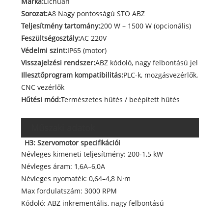
Márka:
Lichuan
Sorozat:
A8 Nagy pontosságú STO ABZ
Teljesítmény tartomány:
200 W – 1500 W (opcionális)
Feszültségosztály:
AC 220V
Védelmi szint:
IP65 (motor)
Visszajelzési rendszer:
ABZ kódoló, nagy felbontású jel
Illesztőprogram kompatibilitás:
PLC-k, mozgásvezérlők,
CNC vezérlők
Hűtési mód:
Természetes hűtés / beépített hűtés
Műszaki adatok
H3: Szervomotor specifikációi
Névleges kimeneti teljesítmény: 200-1,5 kW
Névleges áram: 1,6A–6,0A
Névleges nyomaték: 0,64–4,8 N·m
Max fordulatszám: 3000 RPM
Kódoló: ABZ inkrementális, nagy felbontású