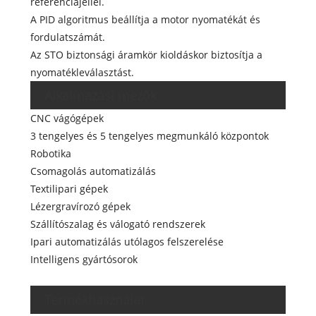
referenciajellel.
A PID algoritmus beállítja a motor nyomatékát és
fordulatszámát.
Az STO biztonsági áramkör kioldáskor biztosítja a
nyomatékleválasztást.
Alkalmazási mezők
CNC vágógépek
3 tengelyes és 5 tengelyes megmunkáló központok
Robotika
Csomagolás automatizálás
Textilipari gépek
Lézergravírozó gépek
Szállítószalag és válogató rendszerek
Ipari automatizálás utólagos felszerelése
Intelligens gyártósorok
Termékhasználat