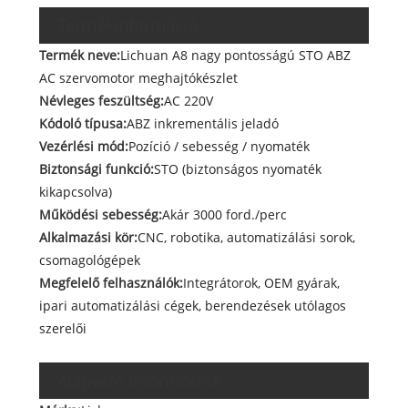
Termékinformáció
Termék neve:
Lichuan A8 nagy pontosságú STO ABZ
AC szervomotor meghajtókészlet
Névleges feszültség:
AC 220V
Kódoló típusa:
ABZ inkrementális jeladó
Vezérlési mód:
Pozíció / sebesség / nyomaték
Biztonsági funkció:
STO (biztonságos nyomaték
kikapcsolva)
Működési sebesség:
Akár 3000 ford./perc
Alkalmazási kör:
CNC, robotika, automatizálási sorok,
csomagológépek
Megfelelő felhasználók:
Integrátorok, OEM gyárak,
ipari automatizálási cégek, berendezések utólagos
szerelői
Alapvető információk