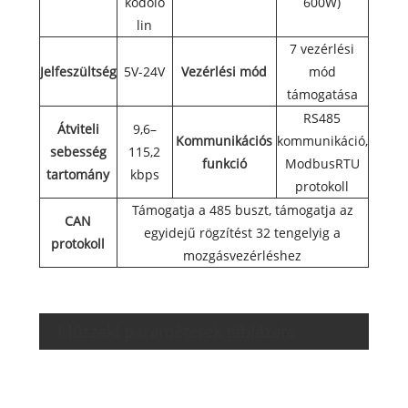
kódoló
600W)
lin
7 vezérlési
Jelfeszültség
5V-24V
Vezérlési mód
mód
támogatása
RS485
Átviteli
9,6–
Kommunikációs
kommunikáció,
sebesség
115,2
funkció
ModbusRTU
tartomány
kbps
protokoll
Támogatja a 485 buszt, támogatja az
CAN
egyidejű rögzítést 32 tengelyig a
protokoll
mozgásvezérléshez
Par
Műszaki paraméterek táblázata
Névle
teljes
Névle