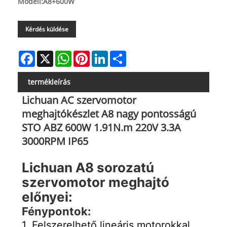
Modell:A8+600W
Kérdés küldése
Facebook
X
WhatsApp
Pinterest
LinkedIn
Share
termékleírás
Lichuan AC szervomotor
meghajtókészlet A8 nagy pontosságú
STO ABZ 600W 1.91N.m 220V 3.3A
3000RPM IP65
Lichuan A8 sorozatú 
szervomotor meghajtó 
előnyei:
Fénypontok:
1. Felszerelhető lineáris motorokkal, 