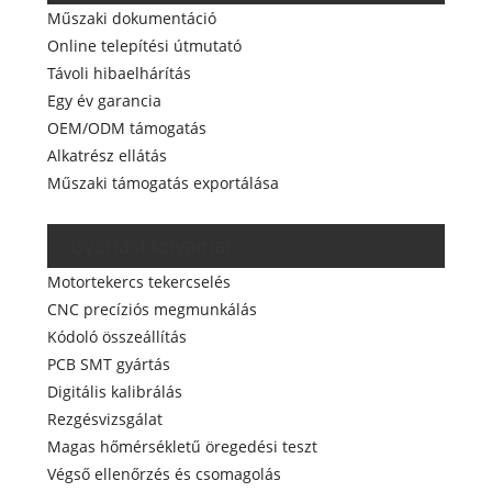
Műszaki dokumentáció
Online telepítési útmutató
Távoli hibaelhárítás
Egy év garancia
OEM/ODM támogatás
Alkatrész ellátás
Műszaki támogatás exportálása
Gyártási folyamat
Motortekercs tekercselés
CNC precíziós megmunkálás
Kódoló összeállítás
PCB SMT gyártás
Digitális kalibrálás
Rezgésvizsgálat
Magas hőmérsékletű öregedési teszt
Végső ellenőrzés és csomagolás