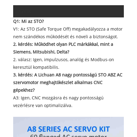
GYIK
Q1: Mi az STO?
V1: Az STO (Safe Torque Off) megakadályozza a motor
nem szándékos működését és növeli a biztonságot.
2. kérdés: Működhet olyan PLC márkákkal, mint a
Siemens, Mitsubishi, Delta?
2. válasz: Igen, impulzusos, analóg és Modbus-on
keresztül kompatibilis.
3. kérdés: A Lichuan A8 nagy pontosságú STO ABZ AC
szervomotor meghajtókészlet alkalmas CNC
gépekhez?
A3: Igen, CNC mozgásra és nagy pontosságú
vezérlésre van optimalizálva.