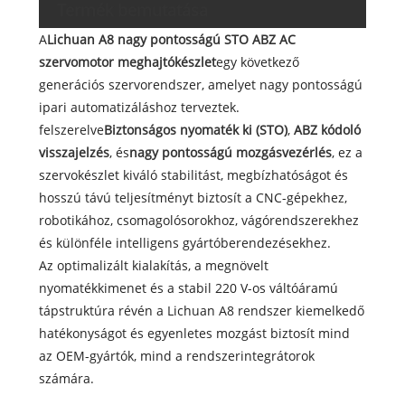
Termék bemutatása
A
Lichuan A8 nagy pontosságú STO ABZ AC
szervomotor meghajtókészlet
egy következő
generációs szervorendszer, amelyet nagy pontosságú
ipari automatizáláshoz terveztek.
felszerelve
Biztonságos nyomaték ki (STO)
,
ABZ kódoló
visszajelzés
, és
nagy pontosságú mozgásvezérlés
, ez a
szervokészlet kiváló stabilitást, megbízhatóságot és
hosszú távú teljesítményt biztosít a CNC-gépekhez,
robotikához, csomagolósorokhoz, vágórendszerekhez
és különféle intelligens gyártóberendezésekhez.
Az optimalizált kialakítás, a megnövelt
nyomatékkimenet és a stabil 220 V-os váltóáramú
tápstruktúra révén a Lichuan A8 rendszer kiemelkedő
hatékonyságot és egyenletes mozgást biztosít mind
az OEM-gyártók, mind a rendszerintegrátorok
számára.