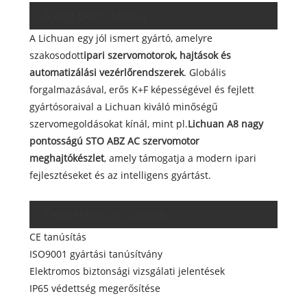
A cég bemutatása
A Lichuan egy jól ismert gyártó, amelyre
szakosodott
ipari szervomotorok, hajtások és
automatizálási vezérlőrendszerek
. Globális
forgalmazásával, erős K+F képességével és fejlett
gyártósoraival a Lichuan kiváló minőségű
szervomegoldásokat kínál, mint pl.
Lichuan A8 nagy
pontosságú STO ABZ AC szervomotor
meghajtókészlet
, amely támogatja a modern ipari
fejlesztéseket és az intelligens gyártást.
Terméktanúsítványok
CE tanúsítás
ISO9001 gyártási tanúsítvány
Elektromos biztonsági vizsgálati jelentések
IP65 védettség megerősítése