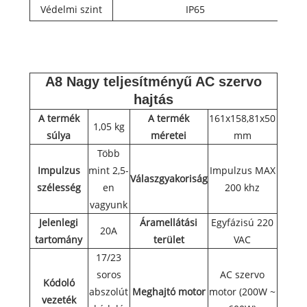
Védelmi szint
IP65
A8 Nagy teljesítményű AC szervo
hajtás
A termék
A termék
161x158,81x50
1,05 kg
súlya
méretei
mm
Több
Impulzus
mint 2,5-
Impulzus MAX
Válaszgyakoriság
szélesség
en
200 khz
vagyunk
Jelenlegi
Áramellátási
Egyfázisú 220
20A
tartomány
terület
VAC
17/23
soros
AC szervo
Kódoló
abszolút
Meghajtó motor
motor (200W ~
vezeték