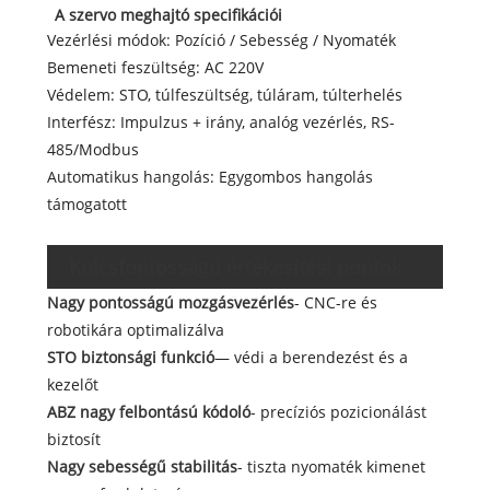
A szervo meghajtó specifikációi
Vezérlési módok: Pozíció / Sebesség / Nyomaték
Bemeneti feszültség: AC 220V
Védelem: STO, túlfeszültség, túláram, túlterhelés
Interfész: Impulzus + irány, analóg vezérlés, RS-
485/Modbus
Automatikus hangolás: Egygombos hangolás
támogatott
Kulcsfontosságú értékesítési pontok
Nagy pontosságú mozgásvezérlés
- CNC-re és
robotikára optimalizálva
STO biztonsági funkció
— védi a berendezést és a
kezelőt
ABZ nagy felbontású kódoló
- precíziós pozicionálást
biztosít
Nagy sebességű stabilitás
- tiszta nyomaték kimenet