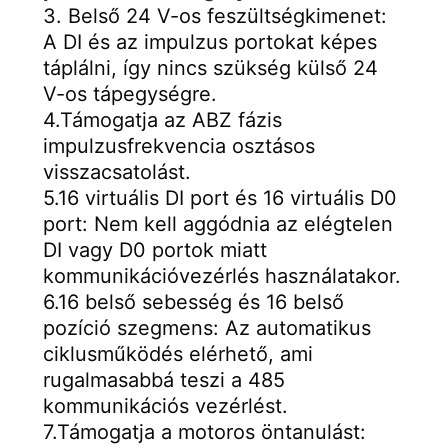
3. Belső 24 V-os feszültségkimenet: 
A DI és az impulzus portokat képes 
táplálni, így nincs szükség külső 24 
V-os tápegységre.
4.Támogatja az ABZ fázis 
impulzusfrekvencia osztásos 
visszacsatolást.
5.16 virtuális DI port és 16 virtuális D0 
port: Nem kell aggódnia az elégtelen 
DI vagy D0 portok miatt 
kommunikációvezérlés használatakor.
6.16 belső sebesség és 16 belső 
pozíció szegmens: Az automatikus 
ciklusműködés elérhető, ami 
rugalmasabbá teszi a 485 
kommunikációs vezérlést.
7.Támogatja a motoros öntanulást: 