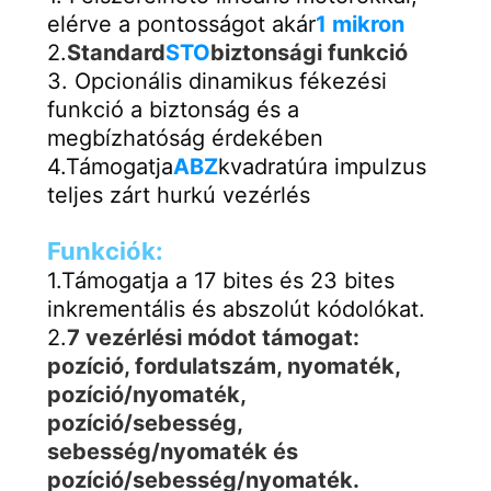
elérve a pontosságot akár
1 mikron
2.
Standard
STO
biztonsági funkció
3. Opcionális dinamikus fékezési 
funkció a biztonság és a 
megbízhatóság érdekében
4.Támogatja
ABZ
kvadratúra impulzus 
teljes zárt hurkú vezérlés
Funkciók:
1.Támogatja a 17 bites és 23 bites 
inkrementális és abszolút kódolókat.
2.
7 vezérlési módot támogat: 
pozíció, fordulatszám, nyomaték, 
pozíció/nyomaték, 
pozíció/sebesség, 
sebesség/nyomaték és 
pozíció/sebesség/nyomaték.