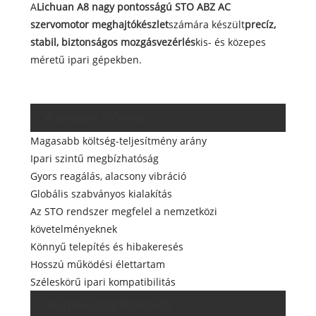
A
Lichuan A8 nagy pontosságú STO ABZ AC
szervomotor meghajtókészlet
számára készült
precíz,
stabil, biztonságos mozgásvezérlés
kis- és közepes
méretű ipari gépekben.
A termék előnyei
Magasabb költség-teljesítmény arány
Ipari szintű megbízhatóság
Gyors reagálás, alacsony vibráció
Globális szabványos kialakítás
Az STO rendszer megfelel a nemzetközi
követelményeknek
Könnyű telepítés és hibakeresés
Hosszú működési élettartam
Széleskörű ipari kompatibilitás
Termékszolgáltatások