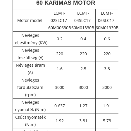
60 KARIMÁS MOTOR
LCMT-
LCMT-
LCMT-
Motor modell
02SLC17-
04SLC17-
06SLC17-
60M00630B
60M01330B
60M01930B
Névleges
0.2
0.4
0.6
teljesítmény (KW)
Névleges
220
220
220
feszültség (V)
Névleges áram
1.6
2.5
3.3
(A)
Névleges
fordulatszám
3000
3000
3000
(rpm)
Névleges
0.637
1.27
1.91
nyomaték (N.m)
Csúcsnyomaték
1.92
3.81
5.73
(N.m)