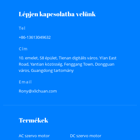
Lépjen kapcsolatba velünk
Tel
+86-13613049632
Cím
10. emelet, S8 épület, Tienan digitális város. Yi'an East
Road, Yantian közösség, Fenggang Town, Dongguan
város, Guangdong tartomány
Email
Rony@xlichuan.com
Termékek
AC szervo motor
DC szervo motor