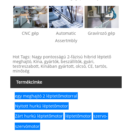
CNC gép
Automatic
Gravírozó gép
Assertmbly
Hot Tags: Nagy pontosságú 2-fázisú hibrid léptető
meghajtó, Kína, gyártók, beszállítók, gyári,
testreszabott, Kínában gyártott, olcsó, CE, tartós,
minőség
Termékcímke
egy meghajtó 2 léptetőmotorral
Nyitott hurkú léptetőmotor
Zárt hurkú léptetőmotor
léptetőmotor
szervo-
szervómotor