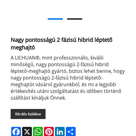
Nagy pontosságú 2 fázisú hibrid léptető
meghajtó
A LICHUAN®, mint professzionális, kiváló
minőségű, nagy pontosságú 2-fázisú hibrid
léptető-meghajtó gyártó, biztos lehet benne, hogy
nagy pontosságú 2-fázisú hibrid léptető-
meghajtót vásárol gyárunkból, és mi a legjobb
értékesítés utáni szolgáltatást és időben történő
szállítást kínáljuk Önnek.
Kérdés küldése
Facebook
X
WhatsApp
Pinterest
LinkedIn
Share