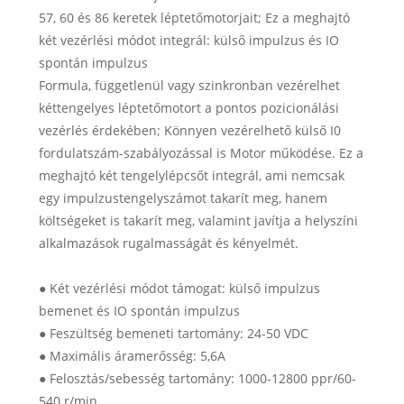
57, 60 és 86 keretek léptetőmotorjait; Ez a meghajtó
két vezérlési módot integrál: külső impulzus és IO
spontán impulzus
Formula, függetlenül vagy szinkronban vezérelhet
kéttengelyes léptetőmotort a pontos pozicionálási
vezérlés érdekében; Könnyen vezérelhető külső I0
fordulatszám-szabályozással is Motor működése. Ez a
meghajtó két tengelylépcsőt integrál, ami nemcsak
egy impulzustengelyszámot takarít meg, hanem
költségeket is takarít meg, valamint javítja a helyszíni
alkalmazások rugalmasságát és kényelmét.
● Két vezérlési módot támogat: külső impulzus
bemenet és IO spontán impulzus
● Feszültség bemeneti tartomány: 24-50 VDC
● Maximális áramerősség: 5,6A
● Felosztás/sebesség tartomány: 1000-12800 ppr/60-
540 r/min