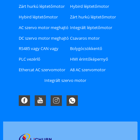
Zárt hurkú léptetőmotor
Hybird léptetőmotor
Hybird léptetőmotor
Zárt hurkú léptetőmotor
meghajtó
meghajtó
AC szervo motor meghajtó
Integrált léptetőmotor
DC szervo motor meghajtó
Csavaros motor
RS485 vagy CAN vagy
Bolygócsökkentő
Ethercat busz típusú
PLC vezérlő
HMI érintőképernyő
Stepper Driver
Ethercat AC szervomotor
A8 AC szervomotor
meghajtó készlet
meghajtó készlet
Integrált szervo motor