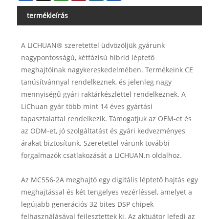
termékleírás
A LICHUAN® szeretettel üdvözöljük gyárunk
nagypontosságú, kétfázisú hibrid léptető
meghajtóinak nagykereskedelmében. Termékeink CE
tanúsítvánnyal rendelkeznek, és jelenleg nagy
mennyiségű gyári raktárkészlettel rendelkeznek. A
LiChuan gyár több mint 14 éves gyártási
tapasztalattal rendelkezik. Támogatjuk az OEM-et és
az ODM-et, jó szolgáltatást és gyári kedvezményes
árakat biztosítunk. Szeretettel várunk további
forgalmazók csatlakozását a LICHUAN.n oldalhoz.
Az MC556-2A meghajtó egy digitális léptető hajtás egy
meghajtással és két tengelyes vezérléssel, amelyet a
legújabb generációs 32 bites DSP chipek
felhasználásával fejlesztettek ki. Az aktuátor lefedi az