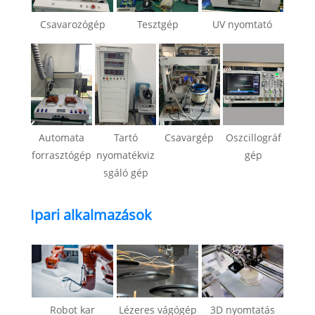
Csavarozógép
Tesztgép
UV nyomtató
Automata
Tartó
Csavargép
Oszcillográf
forrasztógép
nyomatékviz
gép
sgáló gép
Ipari alkalmazások
Robot kar
Lézeres vágógép
3D nyomtatás